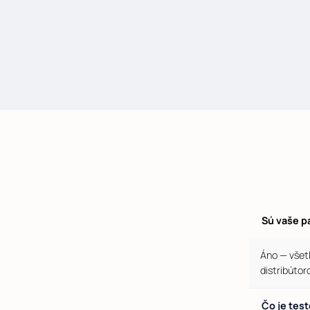
Sú vaše p
Áno — všet
distribútor
Čo je tes