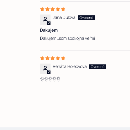
Jana Dulova
Ďakujem
Ďakujem ..som spokojná veľmi
Renáta Holecyova
👌👌👌👌👌