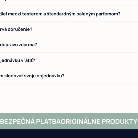
zdiel medzi testerom a štandardným baleným parfémom?
trvá doručenie?
 dopravu zdarma?
ednávku vrátiť?
 sledovať svoju objednávku?
EZPEČNÁ PLATBA
ORIGINÁLNE PRODUKTY
OV