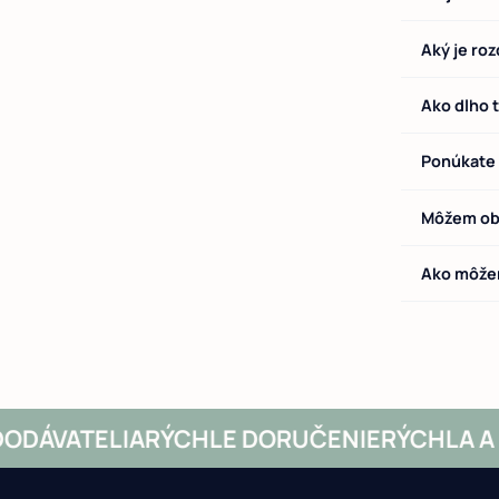
Aký je ro
Ako dlho 
Ponúkate
Môžem obj
Ako môžem
ÁVATELIA
RÝCHLE DORUČENIE
RÝCHLA A B