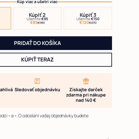
Kúp viac a ušetri viac
Kúpiť
2
Kúpiť 3
Ušetríte
€95
Ušetríte
€150
€85
€120
€180
€270
PRIDAŤ DO KOŠÍKA
KÚPIŤ TERAZ
package
featured_seasonal_and_gifts
ahlivá
Sledovať objednávku
Získajte darček
zdarma pri nákupe
nad 140 €
edzi
-
a
-
. O odoslaní vašej objednávky budete