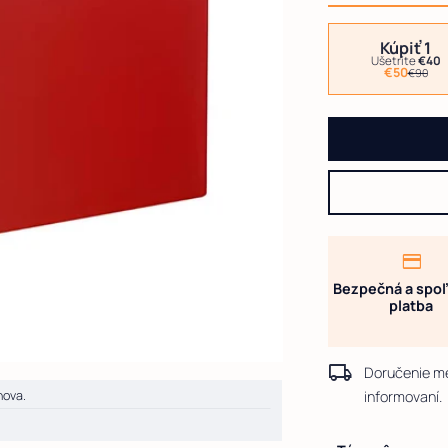
Kúpiť
1
Ušetríte
€40
€50
€90
credit_card
Bezpečná a spoľ
platba
local_shipping
Doručenie m
ite odporúčam obchod.
nova.
informovaní.