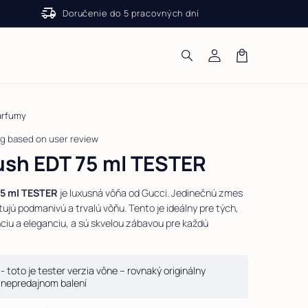
delivery_truck_speed
Doručenie do 5 pracovných dní
Log
in
Cart
arfumy
ng based on user review
ush EDT 75 ml TESTER
75 ml TESTER
je luxusná vôňa od Gucci. Jedinečnú zmes
ujú podmanivú a trvalú vôňu. Tento je ideálny pre tých,
nciu a eleganciu, a sú skvelou zábavou pre každú
t
- toto je tester verzia vône – rovnaký originálny
 nepredajnom balení