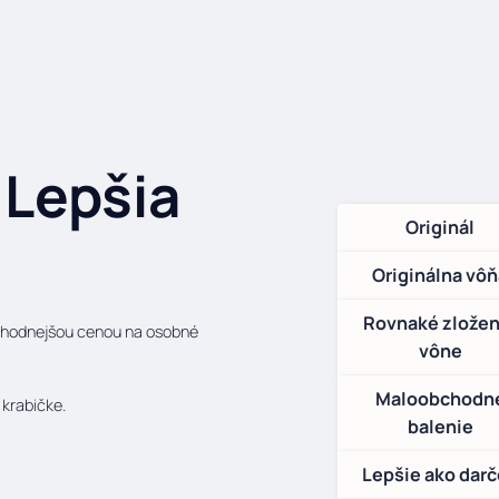
 Lepšia
Originál
Originálna vô
Rovnaké zložen
 výhodnejšou cenou na osobné
vône
Maloobchodn
 krabičke.
balenie
Lepšie ako dar