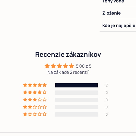
Tóny vône
Zloženie
Rodina vôní:
Kde je najlepši
Hlava vône:
Srdce vône:
Recenzie zákazníkov
5.00 z 5
Základ vône:
Na základe 2 recenzií
2
0
0
0
0