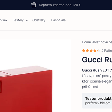
featured_seasonal_and_gifts
Doprava zdarma nad 120 €
nisex
Testery
Odstreky
Flash Sale
›
Home
Kvetinové p
2 Rati
Gucci R
Gucci Rush EDT 
tónov, ktoré poskyt
ktorí ocenia elega
príležitosť.
Tester produk
parfém v bielom,