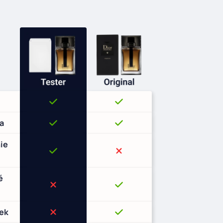
ňa
ie
é
ček