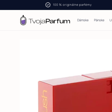
Skip to
verifiedr
100 % originálne parfémy
content
Dámske
Pánske
U
Skip to
product
information