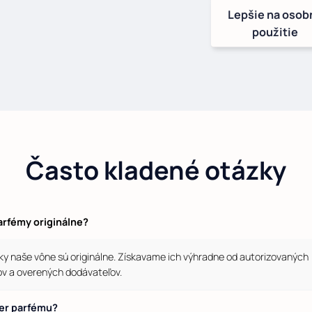
Lepšie na osob
použitie
Často kladené otázky
arfémy originálne?
ky naše vône sú originálne. Získavame ich výhradne od autorizovaných
ov a overených dodávateľov.
ter parfému?