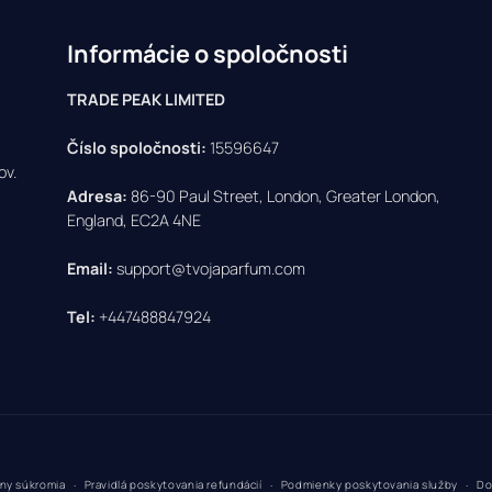
Informácie o spoločnosti
TRADE PEAK LIMITED
Číslo spoločnosti:
15596647
ov.
Adresa:
86-90 Paul Street, London, Greater London,
England, EC2A 4NE
Email:
support@tvojaparfum.com
Tel:
+447488847924
Payment
any súkromia
Pravidlá poskytovania refundácií
Podmienky poskytovania služby
Do